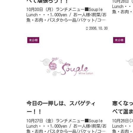
べて頑張ろう！！
10月28日
Lunch・・
10月30日（月）ランチメニュー■Souple
魚・お肉・
Lunch・・・1,000yen / お一人様<前菜/お
ヒー>⇒⇒
魚・お肉・パスタから一品/バケット/コー
+300y
ヒー>⇒⇒⇒大好評!!自家製デザート付
ラダ ・牛肉
2006.10.30
+300yen --前菜 ・ ・天使の海老のマ
リネ ・鶏胸...
未分類
未分類
今日の一押しは、スパゲティ
寒くな
ー！！
べて温
10月27日（金）ランチメニュー■Souple
10月26日
Lunch・・・1,000yen / お一人様<前菜/お
Lunch・・
魚・お肉・パスタから一品/バケット/コー
魚・お肉・