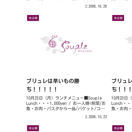
ヒー>⇒⇒⇒大好評!!自家製デザート付
ヒー>⇒⇒
2006.10.26
+300yen --前菜 ・ ・天使の海老のマ
+300y
リネ ・牛肉...
ベッシュ 
未分類
未分類
ブリュレは早いもの勝
ブリュ
ち！！！！！
ち！！
10月23日（月）ランチメニュー■Souple
10月23日
Lunch・・・1,000yen / お一人様<前菜/お
Lunch・・
魚・お肉・パスタから一品/バケット/コー
魚・お肉・
ヒー>⇒⇒⇒大好評!!自家製デザート付
ヒー>⇒⇒
2006.10.23
+300yen --前菜 ・ ・シマ鯵のマリ
+300ye
ネ ・牛肉のタ...
ネ ・牛肉
未分類
未分類