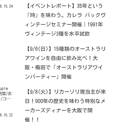
ト付
【イベントレポート】35年という
6.10.24
スカベ
「時」を味わう。カレラ バックヴ
ィンテージセミナー開催｜1991年
ヴィンテージ3種を水平試飲
【9/6(日)】15種類のオーストラリ
アワインを自由に飲み比べ！大
阪・梅田で「オーストラリアワイ
ンパーティー」開催
ple
【9/8(火)】リカーゾリ現当主が来
<前菜/お
/コー
日！900年の歴史を味わう特別なメ
ト付
グリ
ーカーズディナーを大阪で開
6.10.22
催！！