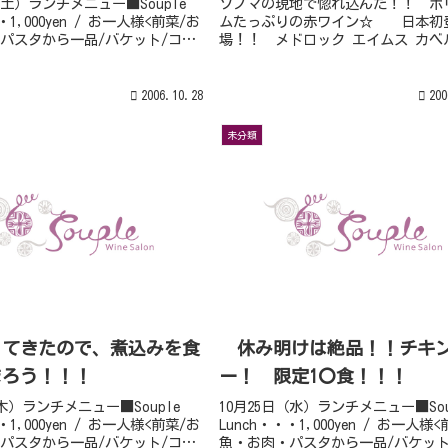
（土）ランチメニュー■Souple
ソノマの現地で惚れ込んだ！！ ボ
・1,000yen / お一人様<前菜/お
ムたっぷりの赤ワイン☆ 日本初
パスタから一品/バケット/コー
場！！ メドロック エイムス カベ
⇒大好評!!自家製デザート付
ーヴィニョン０
en --前菜 ・アンデスいものサ
２’ 
...
ラス￥2.000 現地でもまだ知ら
2006.10.28
200
い逸品です。 ブレーク間違いなし.
未分類
ってきたので、煮込みを食
休み明けは絶品！！チキ
まろう！！！
ー！ 限定1〇食！！！
(木）ランチメニュー■Souple
10月25日（水）ランチメニュー■Sou
・1,000yen / お一人様<前菜/お
Lunch・・・1,000yen / お一人様
パスタから一品/バケット/コー
魚・お肉・パスタから一品/バケット