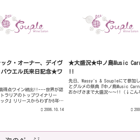
レック・オーナー、デイヴ
★大盛況★中ノ島Music Carn
・パウエル氏来日記念★ワ
!!
先日、Wassy's & Soupleにて参
とグルメの祭典『中ノ島Music Carni
的高得点ワイン続出!!---世界が認
おかげさまで大盛況～～!!（↓こん
トラリアのトップワイナリー
い行列がっっ!!スタッフもビックリ
ック』リリースからわずか5年。
す!！）秋晴れ・・・というよりは
ードであの有名ワイン評論家"ロ
中、ご来場頂いたみ...
2006.10.14
200
ーカー"氏が99点という奇跡のポ
けた世界が認めるオーストラ...