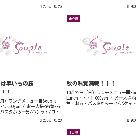
⇒大好評!!自家製デザート付
ヒー>⇒⇒⇒大好評!!自家製デザー
2006.10.26
200
en ～～前菜 ・ ・魚介のエスカ
+300yen --前菜 ・ ・魚介のエ
・牛...
ッシュ ・牛...
未分類
レは早いもの勝
秋の味覚満載！！！
！！！
10月22日（日）ランチメニュー■Sou
Lunch・・・1,000yen / お一人様
（月）ランチメニュー■Souple
魚・お肉・パスタから一品/バケット
・1,000yen / お一人様<前菜/お
ヒー>⇒⇒⇒大好評!!自家製デザー
パスタから一品/バケット/コー
+300yen --前菜 ・ ・秋刀魚の
⇒大好評!!自家製デザート付
エ ・ソーセー...
2006.10.23
200
n --前菜 ・ ・シマ鯵のマリ
のタ...
未分類