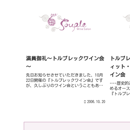
満員御礼～トルブレックワイン会
トルブ
～
ィット
イン会
先日お知らせさせていただきました、10月
22日開催の『トルブレックワイン会』です
---歴史
が、久しぶりのワイン会ということもあ
めるオース
り、おかげさまで、満席となりました。本
『トルブレ
当にありがとうございます。また、今回、
驚異のスピ
恐縮ながらお断りさせて頂いた皆様には深
2006.10.20
バート・パ
くお詫び申...
イントをつ