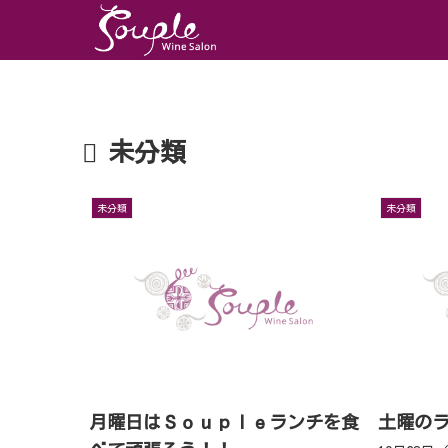
未分類
未分類
未分類
月曜日はＳｏｕｐｌｅランチを食
土曜の