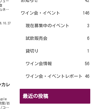
お知らせ
42
リュー
登
ルネソ
ワイン会・イベント
146
グ
れていな
6.10.27
現在募集中のイベント
3
..
試飲販売会
6
貸切り
1
ワイン会情報
56
ワイン会・イベントレポート
46
ンカレ
最近の投稿
ple
<前菜/お
/コー