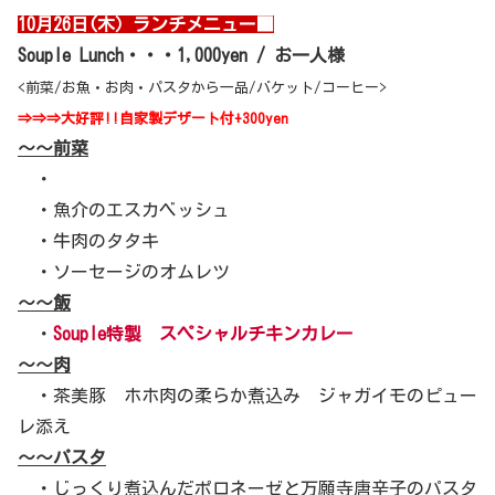
10月26日(木）ランチメニュー■
Souple Lunch・・・1,000yen / お一人様
<前菜/お魚・お肉・パスタから一品/バケット/コーヒー>
⇒⇒⇒大好評!!自家製デザート付+300yen
～～前菜
・
・魚介のエスカベッシュ
・牛肉のタタキ
・ソーセージのオムレツ
～～飯
・
Souple特製 スペシャルチキンカレー
～～肉
・茶美豚 ホホ肉の柔らか煮込み ジャガイモのピュー
レ添え
～～パスタ
・じっくり煮込んだポロネーゼと万願寺唐辛子のパスタ