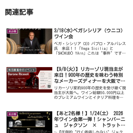
関連記事
3/18(水)ベガシシリア（ウニコ）
未分類
ワイン会
ベガ・シシリア CEO パブロ・アルバレス
氏 来店！！「Vega Sicilia」と
「SHÓKUDŌ YArn」これは“事件”です。
■ 結論会費 60,000円（税込）（ワイ
ン・料理・税サ込）提供ワイン参考上代
総額約30万円相当。さらに当日...
【9/8(火)】リカーゾリ現当主が
現在募集中のイベント
来日！900年の歴史を味わう特別
なメーカーズディナーを大阪で開
催！！
リカーゾリ家約900年の歴史を受け継ぐ現
当主が大阪へ。ワイン総額50,000円以上
のプレミアムワインとイタリア料理を楽
しむ、一夜限りのメーカーズディナーを
開催します。
【あと2名様！】1/24(土) 2026
未分類
年ワイン会第一弾！シャンパーニ
ュ ジャクソン × トラットリ
ア パッパ
✨【圧倒的“行く価値しかない”ジャク