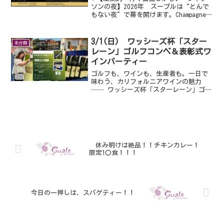
ソンの夜】2026年 スープルは“とんで
もない夜”で幕を開けます。Champagne
Jacquesson × Trattoria Pappa 唯一無
二のシャンパーニュ晩餐会2026年最初の
ワイン会は「本...
3/1(日) ワッシーズ杯「スター
未分類
レーン」ゴルフコンペ＆表彰式ワ
インパーティー
ゴルフも、ワインも、生産者も。一日で
味わう、カリフォルニアワインの魅力
── ワッシーズ杯「スターレーン」ゴル
フコンペ＆表彰式ワインパーティー ──
ゴルフとワイン。どちらも、知れば知る
ほど奥深く、そして「人」との出会い
で、さらに楽しくなる世界...
休み明けは絶品！！チキンカレー！
限定1〇食！！！
今日の一押しは、スパゲティー！！