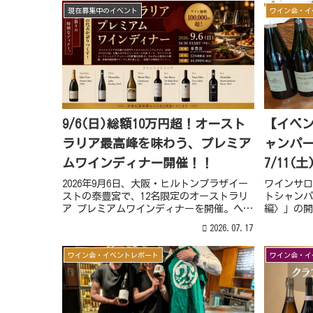
ンセン氏の哲学をご紹介します。
格でのワイ
現在募集中のイベント
ワイン会・イ
9/6(日)総額10万円超！オースト
【イベ
ラリア最高峰を味わう、プレミア
ャンパ
ムワインディナー開催！！
7/11
ンパー
2026年9月6日、大阪・ヒルトンプラザイー
ワインサロ
ストの泰豊宮で、12名限定のオーストラリ
トシャンパ
ア プレミアムワインディナーを開催。ヘン
編〉」の開
チキ、マウント・メアリー、ヴァス・フェ
ではの個性
2026.07.17
リックスなど、希望小売価格総額100,000円
グ、お得な
超のワイン6種類を本格広東料理とともに楽
ワイン会・イベントレポート
ワイン会・イ
しみます。