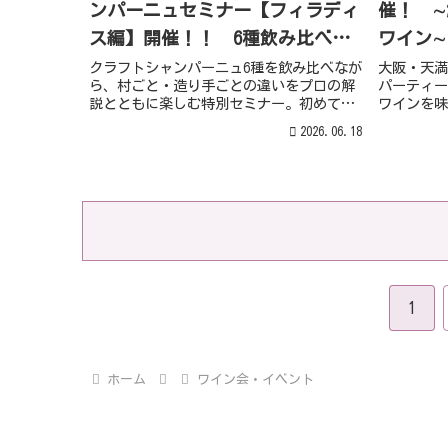
ンパーニュセミナー【フィラディ
催！ 
ス編】開催！！ 6種飲み比べ
ワイン∼
で、村ごとの個性を気軽に楽しむ
クラフトシャンパーニュ6種を飲み比べなが
大阪・天満
ら、村ごと・造り手ごとの違いをプロの解
パーティー
【大阪・スープル】
説とともに楽しむ特別セミナー。初めての
ワインを味
方、お一人様にもおすすめです。
チャールズ
2026.06.18
（金）開催
1
ホーム
ワイン会・イベント