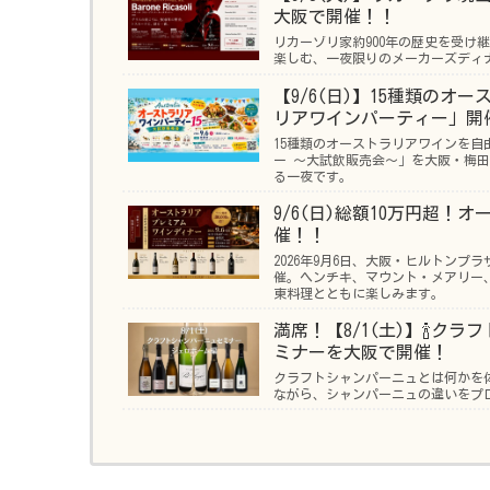
大阪で開催！！
リカーゾリ家約900年の歴史を受け
楽しむ、一夜限りのメーカーズディ
【9/6(日)】15種類の
リアワインパーティー」開
15種類のオーストラリアワインを
ー ～大試飲販売会～」を大阪・梅
る一夜です。
9/6(日)総額10万円超
催！！
2026年9月6日、大阪・ヒルトン
催。ヘンチキ、マウント・メアリー、
東料理とともに楽しみます。
満席！【8/1(土)】🍾
ミナーを大阪で開催！
クラフトシャンパーニュとは何かを
ながら、シャンパーニュの違いをプロ