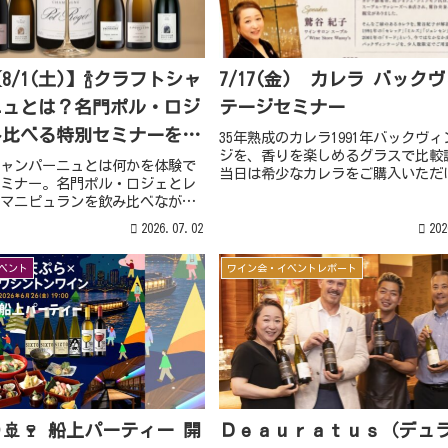
8/1(土)】🍾クラフトシャ
7/17(金) カレラ バック
ニュとは？名門ポル・ロジ
テージセミナー
み比べる特別セミナーを大
35年熟成のカレラ1991年バックヴ
ジを、香りを楽しめるグラスで比較
催！
ャンパーニュとは何かを体験で
当日は希少なカレラをご購入いただ
ミナー。名門ポル・ロジェとレ
ャンスも。講師は鷲谷紀子。12名限
マニピュランを飲み比べなが
パーニュの違いをプロがわかり
2026.07.02
202
。2026年8月1日、大阪・ワイン
ープルで開催。
ベント
ワイン会・イベントレポート
金)🚢🍷 船上パーティー 開
Ｄｅａｕｒａｔｕｓ（デュ