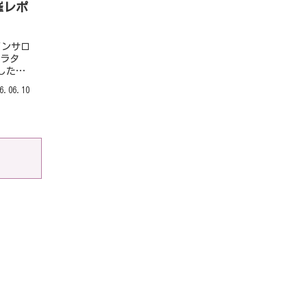
催レポ
インサロ
ュラタ
した。
だ石窪
6.06.10
え、中
コースと
を楽し