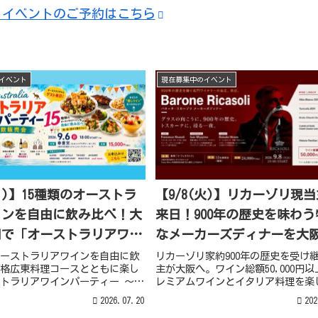
・イベントのご予約はこちら
イベント
現在募集中のイベント
(日)】15種類のオーストラ
【9/8(火)】リカーゾリ現
インを自由に飲み比べ！大
来日！900年の歴史を味わう
田で「オーストラリアワイ
なメーカーズディナーを大
ティー」開催
催！！
オーストラリアワインを自由に飲
リカーゾリ家約900年の歴史を受け
格広東料理コースとともに楽し
主が大阪へ。ワイン総額50,000円
トラリアワインパーティー ～大
レミアムワインとイタリア料理を楽
～」を大阪・梅田・泰豊宮で開
一夜限りのメーカーズディナーを開
2026.07.20
202
ストとの交流やイベント特別価
す。