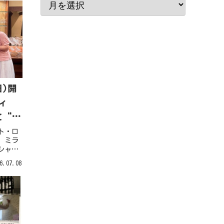
日)開
ィ
と“サ
ト・ロ
、ミラ
シャル
“美味
6.07.08
なりま