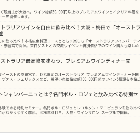
継ぐ現当主が大阪へ。ワイン総額50,000円以上のプレミアムワインとイタリア料理を
ナーを開催します。
オーストラリアワインを自由に飲み比べ！大阪・梅田で「オースト
催
自由に飲み比べ！本格広東料理コースとともに楽しむ「オーストラリアワインパーテ
田・泰豊宮で開催。来日ゲストとの交流やイベント特別価格でのワイン購入も楽しめ
！オーストラリア最高峰を味わう、プレミアムワインディナー開
プラザイーストの泰豊宮で、12名限定のオーストラリア プレミアムワインディナーを開
ヴァス・フェリックスなど、希望小売価格総額100,000円超のワイン6種類を本格
クラフトシャンパーニュとは？名門ポル・ロジェと飲み比べる特別セ
体験できる特別セミナー。名門ポル・ロジェとレコルタン・マニピュランを飲み比
がわかりやすく解説。2026年8月1日、大阪・ワインサロン スープルで開催。