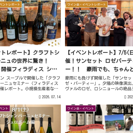
ン購入も楽しめる一夜です。
ベントレポート
ワイン会・イベントレポート
ントレポート】クラフトシ
【イベントレポート】7/5(
ーニュの世界に驚き！
催！サンセット ロゼパーテ
(土)開催フィラディス シャ
ー！！ 豪雨でも、ちゃん
ニュセミナー開催レポート
ンセット”でした。
ン スープルで開催した「クラフ
豪雨にも負けず開催した「サンセッ
ーニュセミナー〈フィラディス
ゼ・パーティー」。夕陽の映像演出
催レポート。小規模生産者なら
ヴァルのロゼ、ロシニョールの絶品
、6種類の比較試飲、ペアリン
キュトリー、80年代音楽で、会場は
2026.07.14
202
販売会の様子をご紹介します。
しい”と“楽しい”が連発する夜と
した。
ベント
ワイン会・イベント