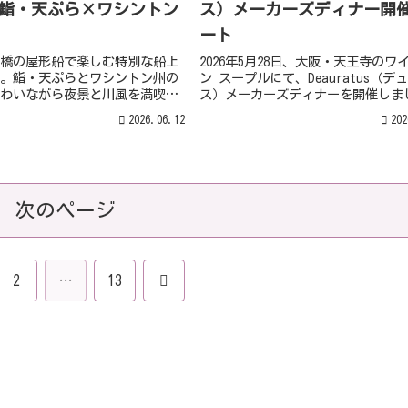
∼鮨・天ぷら×ワシントン
ス）メーカーズディナー開
ート
橋の屋形船で楽しむ特別な船上
2026年5月28日、大阪・天王寺のワ
。鮨・天ぷらとワシントン州の
ン スープルにて、Deauratus（デ
わいながら夜景と川風を満喫。
ス）メーカーズディナーを開催しま
・スミス氏も来阪予定。6月26日
リッジ・ヴィンヤーズで経験を積ん
2026.06.12
202
。
俊星氏、エリック・ボーハー氏を迎
国菜 SHIN-PEI 中田シェフの特別
カリフォルニアワインのペアリング
んだ一夜をレポートします。
次のページ
次
2
…
13
へ