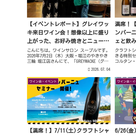
【イベントレポート】グレイワッ
満席！【
キ来日ワイン会！想像以上に盛り
ンパー
上がった、お好み焼きとニュージ
ェと飲
ーランドワインの夜
阪で開
こんにちは。ワインサロン スープルです。
クラフトシ
2026年7月2日（木）大阪・堀江のやきやき
きる特別セ
三輪 堀江店さんにて、「GREYWACKE（グレ
コルタン・
イワッキ）来日ワイン会」を開催いたしま
ら、シャン
2026.07.04
した。ご参加いただいた皆さま、本当にあ
やすく解説
りがとうございました！今回はニュ...
サロン ス
ワイン会・イベント
ワイン会・イ
【満席！】7/11(土)クラフトシャ
6/26(