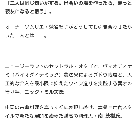
「二人は同じ匂いがする。出会いの場を作ったら、きっと
親友になると思う」。
オーナーソムリエ・鷲谷紀子がどうしても引き合わせたか
った二人とは──。
ニュージーランドのセントラル・オタゴで、ヴィオディナ
ミ（バイオダイナミック）農法※によるブドウ栽培と、人
工的な介入を最小限に抑えたワイン造りを実践する異才の
造り手、
ニック・ミルズ氏
。
中国の古典料理を真っすぐに表現し続け、套餐＝定食スタ
イルで新たな展開を始めた孤高の料理人・
南 茂樹氏
。