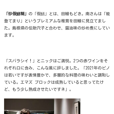
「炒假鱔糊」
の「假鱔」とは、田鰻もどき。南さんは「能
登てまり」というプレミアムな椎茸を田鰻に見立てまし
た。島根県の伝助穴子と合わせ、醤油味の炒め煮にしてい
ます。
「スバラシイ！」とニックはご満悦。2つの赤ワインをそ
れぞれ口に含み、こんな風に評しました。「2021年のピノ
は若いですが表情豊かで、多層的な料理の味わいと調和し
ている。エマズ ブロックは成熟していると思ってたけ
ど、もう少し熟成させたいですネ」。