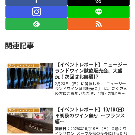
関連記事
【イベントレポート】ニュージー
ワイン会・イベントレポート
ランドワイン試飲販売会、大盛
況！次回は北島編⁉
2月23日（日）に開催した 「ニュージー
ランドワイン試飲販売会」 は、たくさん
の方にご参加いただき、1部・2部ともに
満席！✨ 「ワインは詳しくないけど、楽
しみたい！」という初心者の方から、
「NZワインは外せない！」という愛好家
【イベントレポート】10/19(日)
ワイン会・イベントレポート
の皆さままで、...
🍷初秋のワイン祭り ～フランス
編～
開催日：2025年10月19日（日）会場：ワ
インサロン スープル秋の夜長にぴったり