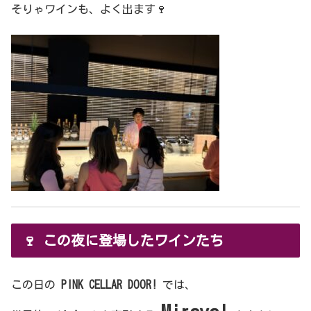
そりゃワインも、よく出ます🍷
🍷 この夜に登場したワインたち
この日の
PINK CELLAR DOOR!
では、