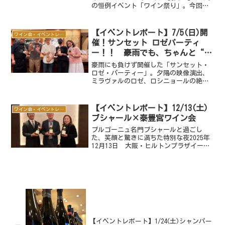
の恒例イベント「ワイン祭り」。今回は
フランスワイン大特集！として開催しま
した✨開催前から反響が大きく、当日は
超満席！ワインブースにもフードコーナ
【イベントレポート】7/5(日)開
ワイン会・イベントレポート
ーにも行列がで...
催！サンセット ロゼパーティ
ー！！ 豪雨でも、ちゃんと“サ
ンセット”でした。
豪雨にも負けず開催した「サンセット・
ロゼ・パーティー」。夕陽の映像演出、
ミラヴァルのロゼ、ロシニョールの絶品
シャルキュトリー、80年代音楽で、会場
は“美味しい”と“楽しい”が連発する
夜となりました。
【イベントレポート】12/13(土)
ワイン会・イベントレポート
ブシャール×泰豊宮ワイン会
ブルゴーニュ名門ブシャールと過ごし
た、笑顔と驚きに満ちた特別な夜2025年
12月13日 大阪・ヒルトンプラザイース
ト7F中国料理 泰豊宮（たいほうきゅう）
にて、ドメーヌ ブシャール ペール エ
フィス ワイン会 を開催しました。この
夜は、...
【イベントレポート】1/24(土)シャンパー