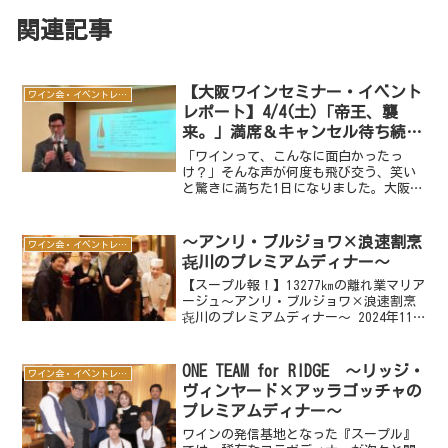
関連記事
【大阪ワインセミナー・イベント
ワイン会・イベントレポート
レポート】4/4(土)「帝王、襲
来。」満席＆キャンセル待ち続
出！Ｍ.シャプティエ来日セミナ
「ワインって、こんなに面白かったっ
ー、熱狂の1日を完全レポート
け？」そんな声が何度も飛び交う、笑い
と驚きに満ちた1日になりました。大阪で
ワインイベント・ワインセミナーを探し
ている方へ。4月4日（土）、大阪・天王
寺のワインサロン スープルで開催した
～アンリ・ブルジョワ×浪速割烹
ワイン会・イベントレポート
「Ｍ.シャプティエ テ...
㐂川のプレミアムディナー～
【スープル報！】13277㎞の離れ業マリア
ージュ～アンリ・ブルジョワ×浪速割烹
㐂川のプレミアムディナー～ 2024年11
月29日（金）、19時。新生『スープル』
の厨房では、大阪を代表する名店『浪速
割烹 㐂川』の上野 修さんが采配を振る
ONE TEAM for RIDGE ～リッジ・
ワイン会・イベントレポート
って...
ヴィンヤード×アッラゴッチャの
プレミアムディナー～
ワインの発信基地となった『スープル』