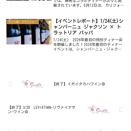
では、稀有なコラボディナーが次々と開
催されています。5月12日は、カリフォル
ニアの名門ワイナリー「RIDGE
VINEYARDS（リッジ・ヴィンヤード）」と
本町の人気イタリアン『Alla
【イベントレポート】1/24(土)シ
ワイン会・イベントレポート
Goccia（ア...
ャンパーニュ ジャクソン × ト
ラットリア パッパ
1/24(土) 2026年最初の特別ディナー会
を開催しました！2026年最初のディナー
イベントは、シャンパーニュ・ジャクソ
ンと、新町の名店 Trattoria Pappa（ト
ラットリア パッパ） 松本シェフのコラ
ボレーション。“ただ飲む・た...
【終了】イガイタカハワイン会
【終了】3/28 LEVIATHAN-リヴァイアサ
ン-ワイン会