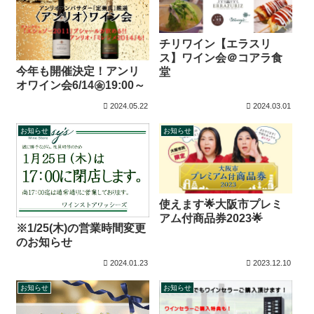
チリワイン【エラスリ
ス】ワイン会＠コアラ食
今年も開催決定！アンリ
堂
オワイン会6/14㊎19:00～
2024.05.22
2024.03.01
お知らせ
お知らせ
使えます🌟大阪市プレミ
アム付商品券2023🌟
※1/25(木)の営業時間変更
のお知らせ
2024.01.23
2023.12.10
お知らせ
お知らせ